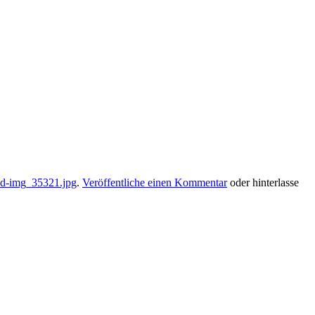
ed-img_35321.jpg
.
Veröffentliche einen Kommentar
oder hinterlasse