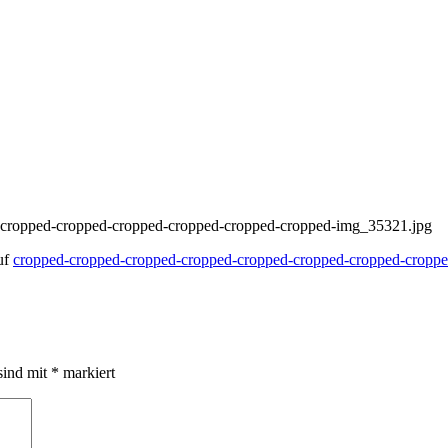
ed-cropped-cropped-cropped-cropped-cropped-cropped-img_35321.jpg
uf
cropped-cropped-cropped-cropped-cropped-cropped-cropped-cropp
sind mit
*
markiert